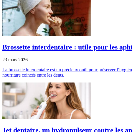
Brossette interdentaire : utile pour les aph
23 mars 2026
La brossette interdentaire est un précieux outil pour préserver l’hygièn
nourriture coincés entre les dents.
Jet dentaire, un hydropulseur contre les ap