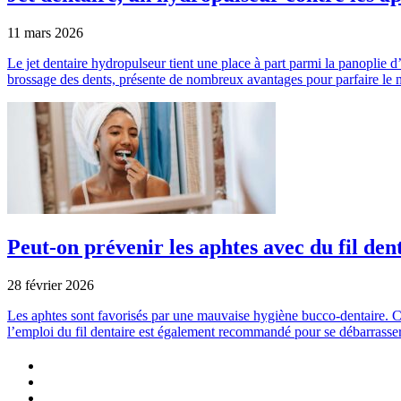
11 mars 2026
Le jet dentaire hydropulseur tient une place à part parmi la panoplie 
brossage des dents, présente de nombreux avantages pour parfaire le 
Peut-on prévenir les aphtes avec du fil den
28 février 2026
Les aphtes sont favorisés par une mauvaise hygiène bucco-dentaire. Ce
l’emploi du fil dentaire est également recommandé pour se débarrass