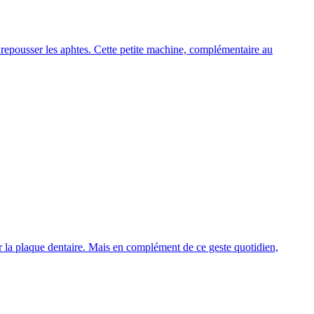
t repousser les aphtes. Cette petite machine, complémentaire au
er la plaque dentaire. Mais en complément de ce geste quotidien,