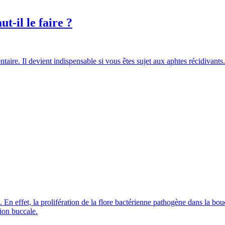
t-il le faire ?
ire. Il devient indispensable si vous êtes sujet aux aphtes récidivants. 
 En effet, la prolifération de la flore bactérienne pathogène dans la b
tion buccale.