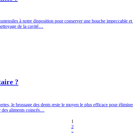
d’ustensiles à notre disposition pour conserver une bouche impeccable e
nettoyage de la cavité…
taire ?
rtes, le brossage des dents reste le moyen le plus efficace pour élimin
er des aliments coincés…
1
2
»