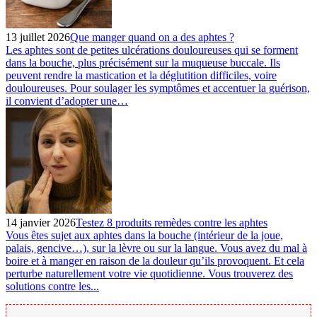
13 juillet 2026
Que manger quand on a des aphtes ?
Les aphtes sont de petites ulcérations douloureuses qui se forment
dans la bouche, plus précisément sur la muqueuse buccale. Ils
peuvent rendre la mastication et la déglutition difficiles, voire
douloureuses. Pour soulager les symptômes et accentuer la guérison,
il convient d’adopter une…
14 janvier 2026
Testez 8 produits remèdes contre les aphtes
Vous êtes sujet aux aphtes dans la bouche (intérieur de la joue,
palais, gencive…), sur la lèvre ou sur la langue. Vous avez du mal à
boire et à manger en raison de la douleur qu’ils provoquent. Et cela
perturbe naturellement votre vie quotidienne. Vous trouverez des
solutions contre les...